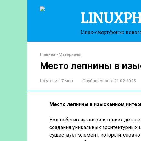
Перейти
LINUXPH
к
контенту
Linux-смартфоны: новос
Главная
»
Материалы
Место лепнины в изы
На чтение:
7 мин
Опубликовано:
21.02.2025
Место лепнины в изысканном интер
Волшебство нюансов и тонких деталей
создания уникальных архитектурных
существует элемент, который, словн