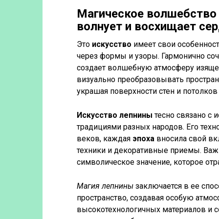
Магическое волшебство 
волнует и восхищает се
Это
искусство
имеет свои особенност
через формы и узоры. Гармонично соч
создает волшебную атмосферу изящес
визуально преобразовывать пространс
украшая поверхности стен и потолко
Искусство лепнины
тесно связано с 
традициями разных народов. Его тех
веков, каждая
эпоха
вносила свой вк
техники и декоративные приемы. Важ
символическое значение, которое отр
Магия лепнины
заключается в ее спос
пространство, создавая особую атмо
высокотехнологичных материалов и с