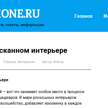
ONE.RU
Главная
М
ти, советы, информация
сканном интерьере
Рубрика:
Материалы
Автор:
Andrey
ьере
 — вот что занимает особое место в процессе
 шедевров. В мире роскошных интерьеров
о волшебство, добавляет изюминку в каждое