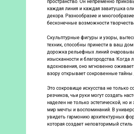
пространство. Он непременно приковы
каждая линия и каждая завитушка ол
декора. Разнообразие и многообрази
бесконечные возможности творчеств
Скульптурные фигуры и узоры, выте
техник, способны принести в ваш до
дорожка рельефных линий очаровыва
изысканности и благородства. Когда
вдохновения, оно мгновенно оживает
взору открывает сокровенные тайны
Это сокровище искусства не только 
резчиков, чьи руки могут создать на
наделен не только эстетической, но и
мир мечты и воспоминаний. В универ
увидеть гармонию архитектурных фо
которая создает неповторимый стиль 