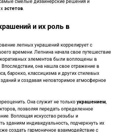
 самые смелые дизайнерские решения и
ых
эстетов
.
рашений и их роль в
новение лепных украшений коррелирует с
воего времени. Лепнина начала свое путешествие
декоративных элементов были воплощены в
. Впоследствии, она нашла свое отражение в
са, барокко, классицизма и других стилевых
 зданий и создавая неповторимое атмосферное
ереоценить. Она служит не только
украшением
,
кторов, позволяя передать определенное
ие. Воплощая искусство резьбы и
ть зданиям индивидуальность, подчеркнуть их
также создать гармоничное взаимодействие с