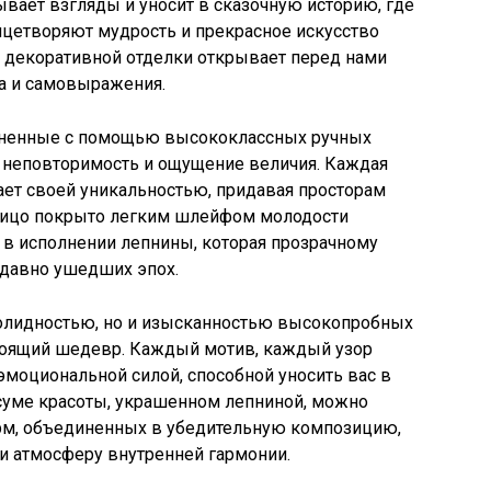
вает взгляды и уносит в сказочную историю, где
ицетворяют мудрость и прекрасное искусство
е декоративной отделки открывает перед нами
а и самовыражения.
сненные с помощью высококлассных ручных
м неповторимость и ощущение величия. Каждая
ет своей уникальностью, придавая просторам
 лицо покрыто легким шлейфом молодости
 в исполнении лепнины, которая прозрачному
 давно ушедших эпох.
солидностью, но и изысканностью высокопробных
стоящий шедевр. Каждый мотив, каждый узор
 эмоциональной силой, способной уносить вас в
суме красоты, украшенном лепниной, можно
рм, объединенных в убедительную композицию,
и атмосферу внутренней гармонии.