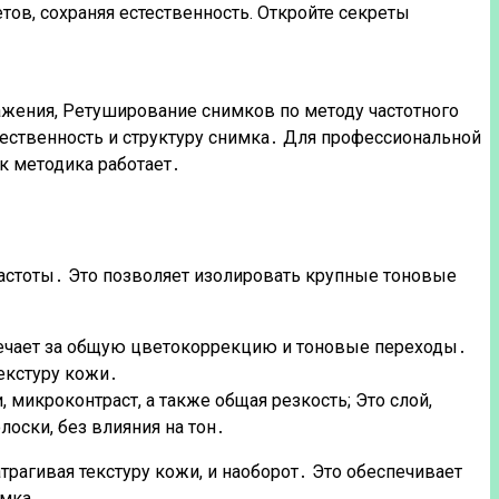
ов, сохраняя естественность. Откройте секреты
ажения, Ретуширование снимков по методу частотного
ественность и структуру снимка․ Для профессиональной
к методика работает․
частоты․ Это позволяет изолировать крупные тоновые
отвечает за общую цветокоррекцию и тоновые переходы․
текстуру кожи․
микроконтраст, а также общая резкость; Это слой,
оски, без влияния на тон․
рагивая текстуру кожи, и наоборот․ Это обеспечивает
имка․