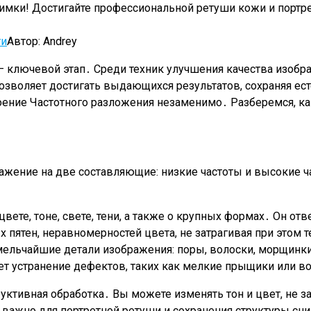
имки! Достигайте профессиональной ретуши кожи и портрет
ти
Автор:
Andrey
 ключевой этап․ Среди техник улучшения качества изобр
зволяет достигать выдающихся результатов, сохраняя ест
оение Частотного разложения незаменимо․ Разберемся, ка
ражение на две составляющие: низкие частоты и высокие 
цвете, тоне, свете, тени, а также о крупных формах․ Он 
 пятен, неравномерностей цвета, не затрагивая при этом 
ельчайшие детали изображения: поры, волоски, морщинки, 
т устранение дефектов, таких как мелкие прыщики или вол
тивная обработка․ Вы можете изменять тон и цвет, не зат
 важно для портретной ретуши и сохранения структуры сн