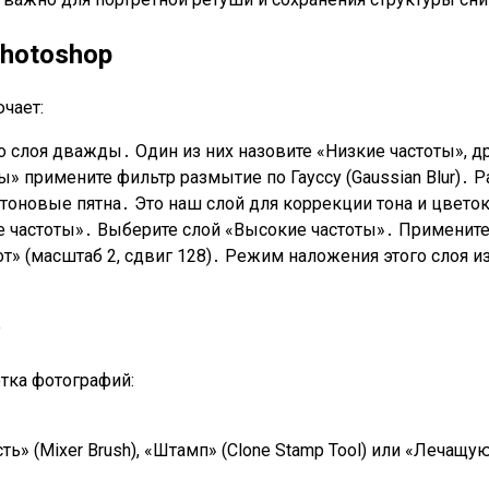
hotoshop
чает:
о слоя дважды․ Один из них назовите «Низкие частоты», д
ы» примените фильтр размытие по Гауссу (Gaussian Blur)․ 
тоновые пятна․ Это наш слой для коррекции тона и цвето
ие частоты»․ Выберите слой «Высокие частоты»․ Примените
т» (масштаб 2, сдвиг 128)․ Режим наложения этого слоя из
отка фотографий:
» (Mixer Brush), «Штамп» (Clone Stamp Tool) или «Лечащую к