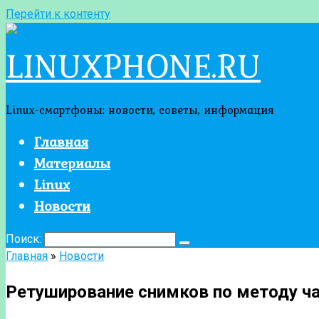
Перейти к контенту
LINUXPHONE.RU
Linux-смартфоны: новости, советы, информация
Главная
Материалы
Linux
Новости
Поиск:
Главная
»
Новости
Ретуширование снимков по методу ч