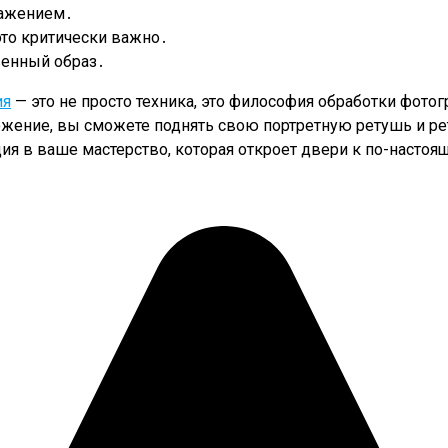
ражением․
это критически важно․
твенный образ․
ия
— это не просто техника, это философия обработки фото
ожение, вы сможете поднять свою портретную ретушь и ре
ия в ваше мастерство, которая откроет двери к по-насто