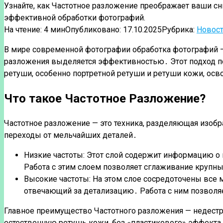
Узнайте, как Частотное разложение преображает ваши сн
эффективной обработки фотографий.
На чтение:
4 мин
Опубликовано:
17.10.2025
Рубрика:
Новос
В мире современной фотографии обработка фотографий —
разложения выделяется эффективностью․ Этот подход по
ретуши, особенно портретной ретуши и ретуши кожи, осв
Что такое Частотное Разложение?
Частотное разложение — это техника, разделяющая изоб
переходы от мельчайших деталей․
Низкие частоты: Этот слой содержит информацию о 
Работа с этим слоем позволяет сглаживание крупных
Высокие частоты: На этом слое сосредоточены все м
отвечающий за детализацию․ Работа с ним позволяе
Главное преимущество Частотного разложения — недеструк
естественную ретушь кожи, без «пластикового» эффекта,