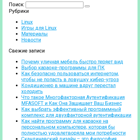
Поиск:
Рубрики
Linux
Игры для Linux
Материалы
Новости
Свежие записи
Почему уличная мебель быстро теряет вид
Выбор караоке-программы для ПК
Как безопасно пользоваться интернетом,
чтобы не попасть в ловушку кибер-угроз
Кондиционер в машине вдруг перестал
холодить
Что такое Многофакторная Аутентификация
MFASOFT и Как Она Защищает Ваш Бизнес
Как выбрать эффективный программный
комплекс для двухфакторной аутентификации
Как найти программу для караоке на
персональном компьютере, которая бы
полностью удовлетворяла мои потребности
Скандинавский дизайн – это философия