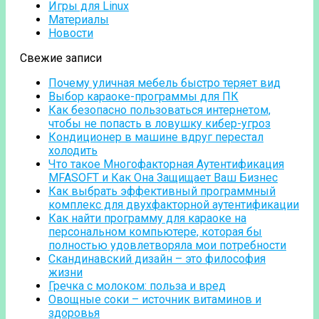
Игры для Linux
Материалы
Новости
Свежие записи
Почему уличная мебель быстро теряет вид
Выбор караоке-программы для ПК
Как безопасно пользоваться интернетом,
чтобы не попасть в ловушку кибер-угроз
Кондиционер в машине вдруг перестал
холодить
Что такое Многофакторная Аутентификация
MFASOFT и Как Она Защищает Ваш Бизнес
Как выбрать эффективный программный
комплекс для двухфакторной аутентификации
Как найти программу для караоке на
персональном компьютере, которая бы
полностью удовлетворяла мои потребности
Скандинавский дизайн – это философия
жизни
Гречка с молоком: польза и вред
Овощные соки – источник витаминов и
здоровья