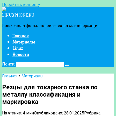
Перейти к контенту
LINUXPHONE.RU
Linux-смартфоны: новости, советы, информация
Главная
Материалы
Linux
Новости
Поиск:
Главная
»
Материалы
Резцы для токарного станка по
металлу классификация и
маркировка
На чтение:
4 мин
Опубликовано:
28.01.2025
Рубрика: