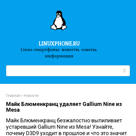
Перейти
к
контенту
LINUXPHONE.RU
Linux-смартфоны: новости, советы,
информация
Поиск:
Главная
»
Новости
Майк Блюменкранц удаляет Gallium Nine из
Mesa
Майк Блюменкранц безжалостно выпиливает
устаревший Gallium Nine из Mesa! Узнайте,
почему D3D9 уходит в прошлое и что это значит