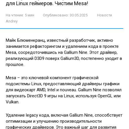
для Linux геймеров. Чистим Mesa!
На чтение:
5 мин
Опубликовано:
30.05.2025
Новости
Andrey
Майк Блюменкранц, известный разработчик, активно
занимается рефакторингом и удалением кода в проекте
Mesa, сосредоточившись на Gallium Nine. Этот драйвер,
реализующий D3D9 поверх Gallium3D, постепенно уходит в
прошлое.
Mesa – это ключевой компонент графической
подсистемы Linux, предоставляющий драйверы графики
для видеокарт AMD, Intel и nouveau. Gallium Nine позволял
запускать Direct3D 9 игры на Linux, используя OpenGL или
Vulkan.
Удаление legacy кода, включая Gallium Nine, способствует
оптимизации и улучшению производительности
графических драйверов. Это важный шаг для развития