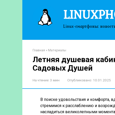
Перейти
LINUXPH
к
контенту
Linux-смартфоны: новост
Главная
»
Материалы
Летняя душевая каби
Садовых Душей
На чтение:
3 мин
Опубликовано:
10.01.2025
В поиске удовольствия и комфорта, в
стремимся к расслаблению и возрожде
насладиться великолепными момента