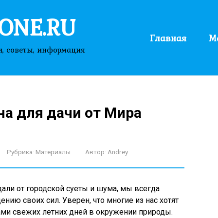
ONE.RU
Главная
М
и, советы, информация
на для дачи от Мира
Рубрика:
Материалы
Автор:
Andrey
дали от городской суеты и шума, мы всегда
нию своих сил. Уверен, что многие из нас хотят
ми свежих летних дней в окружении природы.