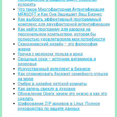
холодить
Что такое Многофакторная Аутентификация
MFASOFT и Как Она Защищает Ваш Бизнес
Как выбрать эффективный программный
комплекс для двухфакторной аутентификации
Как найти программу для караоке на
персональном компьютере, которая бы
полностью удовлетворяла мои потребности
Скандинавский дизайн – это философия
жизни
Гречка с молоком: польза и вред
Овощные соки – источник витаминов и
здоровья
Искусственный интеллект в бизнесе
Как спланировать бюджет семейного отдыха
на море
Омбре в дизайне детской комнаты
Как запечь свеклу в духовке
Обновление Opera: зачем это нужно и как это
сделать
Шифрование ZIP архивов в Linux: Полное
руководство по защите данных