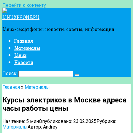
Перейти к контенту
LINUXPHONE.RU
Linux-смартфоны: новости, советы, информация
Главная
Материалы
Linux
Новости
Поиск:
Главная
»
Материалы
Курсы электриков в Москве адреса
часы работы цены
На чтение:
5 мин
Опубликовано:
23.02.2025
Рубрика:
Материалы
Автор:
Andrey