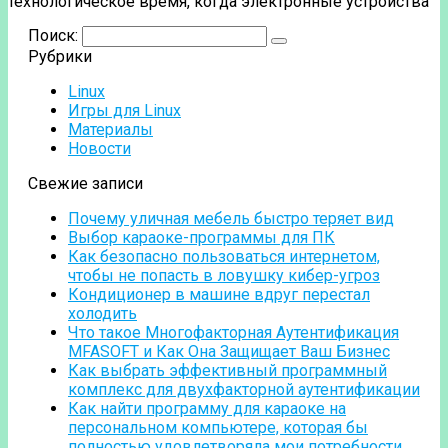
технологическое время, когда электронные устройства
Поиск:
Рубрики
Linux
Игры для Linux
Материалы
Новости
Свежие записи
Почему уличная мебель быстро теряет вид
Выбор караоке-программы для ПК
Как безопасно пользоваться интернетом,
чтобы не попасть в ловушку кибер-угроз
Кондиционер в машине вдруг перестал
холодить
Что такое Многофакторная Аутентификация
MFASOFT и Как Она Защищает Ваш Бизнес
Как выбрать эффективный программный
комплекс для двухфакторной аутентификации
Как найти программу для караоке на
персональном компьютере, которая бы
полностью удовлетворяла мои потребности