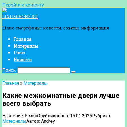
Перейти к контенту
LINUXPHONE.RU
Linux-смартфоны: новости, советы, информация
Главная
Материалы
Linux
Новости
Поиск:
Главная
»
Материалы
Какие межкомнатные двери лучше
всего выбрать
На чтение:
5 мин
Опубликовано:
15.01.2025
Рубрика:
Материалы
Автор:
Andrey