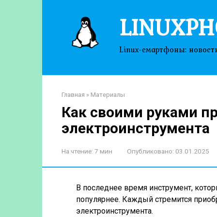
Перейти
LINUXPH
к
контенту
Linux-смартфоны: новост
Главная
»
Материалы
Как своими руками п
электроинструмента
На чтение:
7 мин
Опубликовано:
03.01.2025
В последнее время инструмент, которы
популярнее. Каждый стремится прио
электроинструмента.