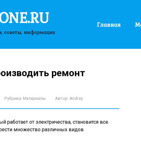
ONE.RU
Главная
М
и, советы, информация
роизводить ремонт
Рубрика:
Материалы
Автор:
Andrey
й работает от электричества, становится все
брести множество различных видов