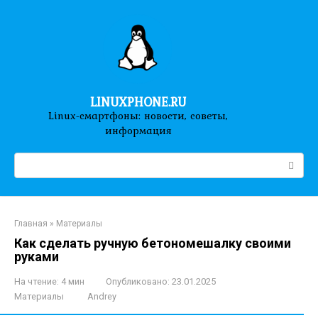
Перейти
к
контенту
LINUXPHONE.RU
Linux-смартфоны: новости, советы,
информация
Поиск:
Главная
»
Материалы
Как сделать ручную бетономешалку своими
руками
На чтение:
4 мин
Опубликовано:
23.01.2025
Материалы
Andrey