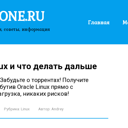
ONE.RU
Главная
М
и, советы, информация
nux и что делать дальше
 Забудьте о торрентах! Получите
тив Oracle Linux прямо с
грузка, никаких рисков!
Рубрика:
Linux
Автор:
Andrey