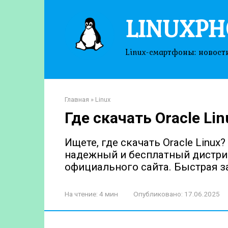
Перейти
LINUXPH
к
контенту
Linux-смартфоны: новост
Главная
»
Linux
Где скачать Oracle Li
Ищете, где скачать Oracle Linux?
надежный и бесплатный дистрибу
официального сайта. Быстрая за
На чтение:
4 мин
Опубликовано:
17.06.2025