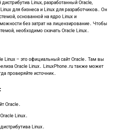
 дистрибутив Linux, разработанный Oracle,
Linux для бизнеса и Linux для разработчиков․ Он
темой, основанной на ядро Linux и
зможности без затрат на лицензирование․ Чтобы
темой, необходимо скачать Oracle Linux․
e Linux – это официальный сайт Oracle․ Там вы
елиза Oracle Linux․ LinuxPhone․ru также может
гда проверяйте источник․
:
т Oracle․
racle Linux․
истрибутива Linux․