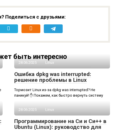
я? Поделиться с друзьями:
жет быть интересно
28.06.2025
Linux
Ошибка dpkg was interrupted:
решение проблемы в Linux
e
Тормозит Linux из-за dpkg was interrupted? Не
паникуй! ✋ Покажем, как быстро вернуть систему
28.06.2025
Linux
:
Программирование на Си и Си++ в
Ubuntu (Linux): руководство для