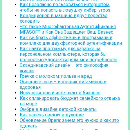
Как безопасно пользоваться интернетом,
чтобы не попасть в ловушку кибер-угроз
Кондиционер в машине вдруг перестал
холодить
Что такое Многофакторная Аутентификация
MFASOFT и Как Она Защищает Ваш Бизнес
Как выбрать эффективный программный
комплекс для двухфакторной аутентификации
Как найти программу для караоке на
персональном компьютере, которая бы
полностью удовлетворяла мои потребности
Скандинавский дизайн – это философия
жизни
Гречка с молоком: польза и вред
Овощные соки – источник витаминов и
здоровья
Искусственный интеллект в бизнесе
Как спланировать бюджет семейного отдыха
на море
Омбре в дизайне детской комнаты
Как запечь свеклу в духовке
Обновление Opera: зачем это нужно и как это
сделать