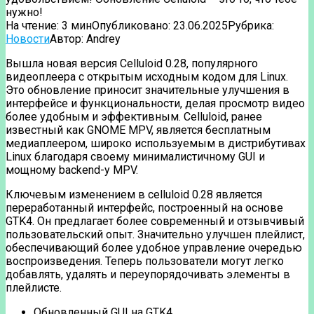
нужно!
На чтение:
3 мин
Опубликовано:
23.06.2025
Рубрика:
Новости
Автор:
Andrey
Вышла новая версия Celluloid 0.28, популярного
видеоплеера с открытым исходным кодом для Linux.
Это обновление приносит значительные улучшения в
интерфейсе и функциональности, делая просмотр видео
более удобным и эффективным. Celluloid, ранее
известный как GNOME MPV, является бесплатным
медиаплеером, широко используемым в дистрибутивах
Linux благодаря своему минималистичному GUI и
мощному backend-у MPV.
Ключевым изменением в celluloid 0.28 является
переработанный интерфейс, построенный на основе
GTK4. Он предлагает более современный и отзывчивый
пользовательский опыт. Значительно улучшен плейлист,
обеспечивающий более удобное управление очередью
воспроизведения. Теперь пользователи могут легко
добавлять, удалять и переупорядочивать элементы в
плейлисте.
Обновленный GUI на GTK4