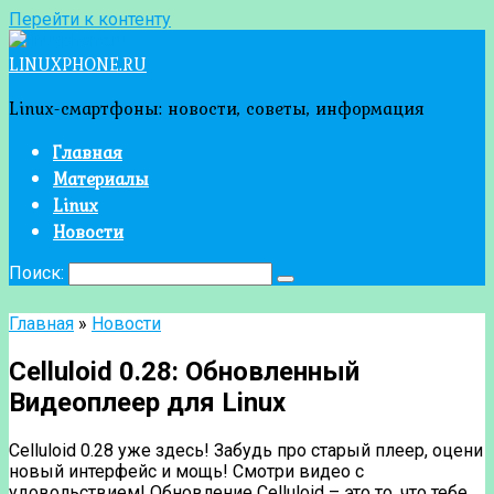
Перейти к контенту
LINUXPHONE.RU
Linux-смартфоны: новости, советы, информация
Главная
Материалы
Linux
Новости
Поиск:
Главная
»
Новости
Celluloid 0.28: Обновленный
Видеоплеер для Linux
Celluloid 0.28 уже здесь! Забудь про старый плеер, оцени
новый интерфейс и мощь! Смотри видео с
удовольствием! Обновление Celluloid – это то, что тебе